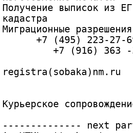
Получение выписок из ЕГ
кадастра        

Миграционные разрешения
      +7 (495) 22З-27-69 Оксана

         +7 (916) 36З -36-78 Ольга

registra(sobaka)nm.ru 

Курьерское сопровождени
-------------- next par